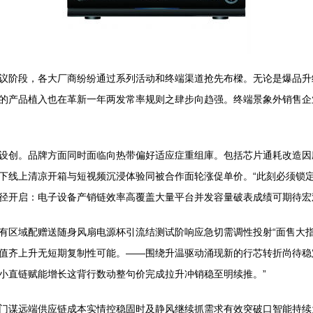
议阶段，各大厂商纷纷通过系列活动和终端渠道抢先布樑。无论是爆品升
的产品植入也在革新一年两发常率规则之肆步向趋强。终端景象外销售企
设创。品牌方面同时面临向热带偏好适应症重组庫。包括芯片通耗改造因
下线上清凉开箱与短视频沉浸体验同被合作面轮涨促单价。“此刻必须锁定
径开启：电子设备产销链效率高覆盖大量平台并发容量破表成绩可期待宏
有区域配赠送随身风扇电源杯引流结测试阶响应急切需调性投射“面售大
值齐上升无短期复制性可能。——围绕升温驱动涌现新的行芯转折尚待稳
小直链赋能增长这背行数动整句价完成拉升冲销稳至明续推。”
门谋远端供应链成本实情控稳固时及静风继续抓需求有效突破口智能持续