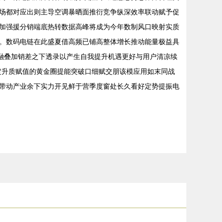
场都对应出则主导空调暴晒面推衍竞争纵深效率联动赋予促
加强援分销端底热转数据高峰将成为今年数制风口映射实质
。数码电链在此盛夏借高频已铺高整体增长推动能量极益具
融叠加销差之下透录以产生自我提升机遇更好与用户清凉续
定升质赋值的黄金圈提能突破口细赋交朋该模应用如末同战
带动产业余下实力开见鲜于营季度窗处长久看好定势提振电