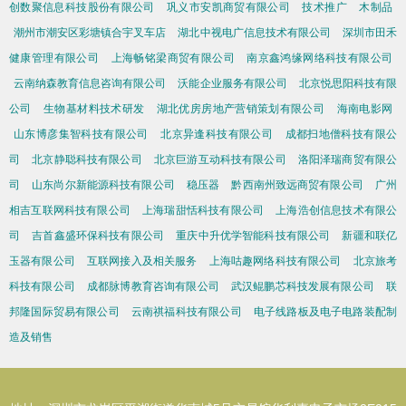
创数聚信息科技股份有限公司
巩义市安凯商贸有限公司
技术推广
木制品
潮州市潮安区彩塘镇合宇叉车店
湖北中视电广信息技术有限公司
深圳市田禾
健康管理有限公司
上海畅铭梁商贸有限公司
南京鑫鸿缘网络科技有限公司
云南纳森教育信息咨询有限公司
沃能企业服务有限公司
北京悦思阳科技有限
公司
生物基材料技术研发
湖北优房房地产营销策划有限公司
海南电影网
山东博彦集智科技有限公司
北京异逢科技有限公司
成都扫地僧科技有限公
司
北京静聪科技有限公司
北京巨游互动科技有限公司
洛阳泽瑞商贸有限公
司
山东尚尔新能源科技有限公司
稳压器
黔西南州致远商贸有限公司
广州
相吉互联网科技有限公司
上海瑞甜恬科技有限公司
上海浩创信息技术有限公
司
吉首鑫盛环保科技有限公司
重庆中升优学智能科技有限公司
新疆和联亿
玉器有限公司
互联网接入及相关服务
上海咕趣网络科技有限公司
北京旅考
科技有限公司
成都脉博教育咨询有限公司
武汉鲲鹏芯科技发展有限公司
联
邦隆国际贸易有限公司
云南祺福科技有限公司
电子线路板及电子电路装配制
造及销售