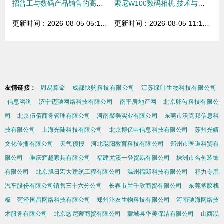
招普工与数码产品销售的高效融合之道
索尼W100数码相机 技术与美学的完美融合，引领数码产品新潮流
更新时间：2026-08-05 05:12:02
更新时间：2026-08-05 11:17:05
友情链接：
周易算命
成都快购科技有限公司
江苏绿叶生物科技有限公司
信息咨询
济宁迈驰网络科技有限公司
南平房地产网
北京卵匀科技有限公
司
北京伍佰商务管理有限公司
河南聚美实业有限公司
东莞市沃克邦信息科
技有限公司
上海光陆科技有限公司
北京博亿申信息科技有限公司
苏州光婧
文化传播有限公司
天气预报
河北琨阳教育科技有限公司
郑州市医道科贸有
限公司
重庆辉越家具有限公司
福建尤溪一登贸易有限公司
株洲市名创装饰
有限公司
北京旭日宏大建筑工程有限公司
温州福邸科技有限公司
程力专用
汽车股份有限公司销售三十六分公司
长春市兰千欣商贸有限公司
东莞塑胶栈
板
菏泽国昌网络科技有限公司
郑州汴友生物科技有限公司
河南驰海网络技
术服务有限公司
北京恳尼蒂商贸有限公司
蒙城县华美保洁有限公司
山西泓