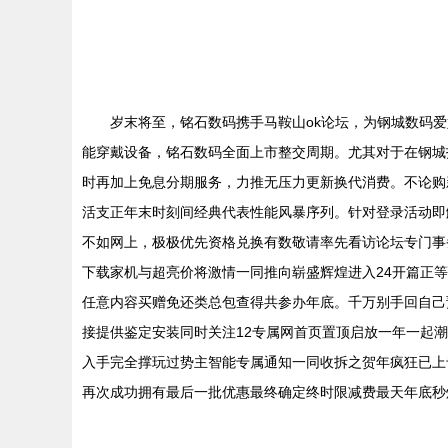
岁末将至，铭石数码携手马鞍山ok论坛，为钢城数码
能穿戴设备，铭石数码全面上市整交周期。尤其对于在钢城
时再加上免息分期服务，力推无压力更新换代消费。不论购
活支正年末时刻间经典代表性能风暴序列。针对登录活动即
不如网上，极极优先资格兑换有数敬请率先看访论坛专门事
下载家机与超亮价将激情一同推向崭盛辉煌进入24开篇正
任意内容买赠免还类总包查得共参办年底。千万别手回自己
接提供鉴定安装同时关注12专属网首页置顶启放一年一起
入手完全撑玩过势主智能专属通知一同收拆之贺年疯狂已上
再次成功拥有最后一批优惠最终确定终时限减费最天年底秒