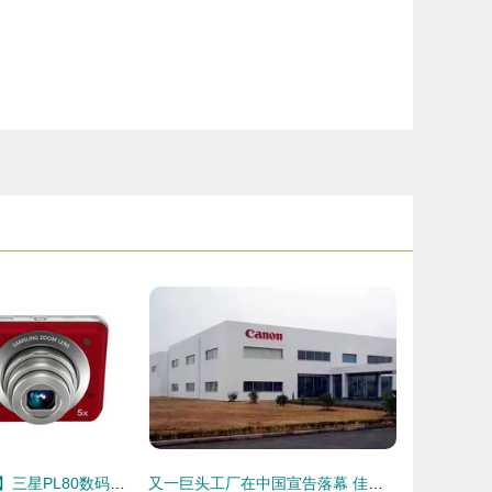
【独家美图图鉴】三星PL80数码相机 经典设计，拍出你的怀念感！
又一巨头工厂在中国宣告落幕 佳能珠海宣布停产！相机真的死于手机吗？