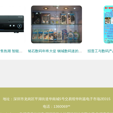
数码产品开启夏令销售热潮 智能盛宴背后的市场新趋势
铭石数码年终大促 钢城数码迷的终极福利来了！
地址：深圳市龙岗区平湖街道华南城5号交易馆华利嘉电子市场2E015
电话：1360069**