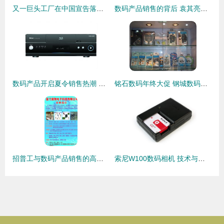
又一巨头工厂在中国宣告落幕 佳能珠海宣布停产！相机真的死于手机吗？
数码产品销售的背后 袁其亮的创业之路
数码产品开启夏令销售热潮 智能盛宴背后的市场新趋势
铭石数码年终大促 钢城数码迷的终极福利来了！
招普工与数码产品销售的高效融合之道
索尼W100数码相机 技术与美学的完美融合，引领数码产品新潮流