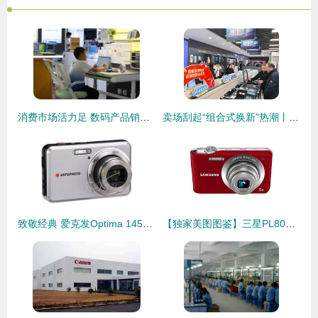
消费市场活力足 数码产品销售态势坚韧
卖场刮起“组合式换新”热潮丨今年以来，家电、数码产品以旧换新拉动销售额13.37亿元
致敬经典 爱克发Optima 145数码相机传奇之旅
【独家美图图鉴】三星PL80数码相机 经典设计，拍出你的怀念感！