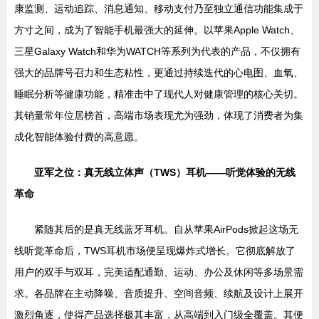
康监测、运动追踪、消息通知、移动支付乃至独立通信功能集成于
方寸之间，成为了智能手机最强大的延伸。以苹果Apple Watch、
三星Galaxy Watch和华为WATCH等系列为代表的产品，不仅拥有
强大的品牌号召力和生态粘性，更通过持续迭代的心电图、血氧、
睡眠分析等健康功能，精准击中了现代人对健康管理的核心关切。
其销量常年位居榜首，高端市场表现尤为强劲，体现了消费者为集
成化智能体验付费的高意愿。
亚军之位：真无线立体声（TWS）耳机——听觉体验的无线
革命
紧随其后的是真无线蓝牙耳机。自从苹果AirPods掀起这场无
线听觉革命后，TWS耳机市场便呈现爆炸式增长。它彻底解放了
用户的双手与双耳，完美适配通勤、运动、办公及休闲等多场景需
求。各品牌在主动降噪、音质提升、空间音频、续航及设计上展开
激烈角逐，使得产品选择极其丰富，从高端到入门级全覆盖。其便