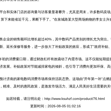
平台和实体门店的咨询量与访客量显著攀升，尤其是周末，许多数码卖场
，算下来能省近千元，果断下手了。"在泉城路某大型商场购物的李女士兴
企业的销售额环比增长超过40%，其中数码产品类别的增长尤为突出。智
新、延长保修等服务，进一步放大了补贴政策的效应，形成了"政府补贴、
末年初的消费窗口期，通过财政杠杆有效撬动了内需市场。这不仅能短期提
济发展。补贴政策对节能减排家电的倾斜，也引导了消费向更加环保、高
计济南的家电数码消费市场将保持活跃态势。这场由"开年第一补"点燃的
，精准、及时的惠民政策，是激发市场活力、满足人民美好生活需要的关
如若转载，请注明出处：http://www.ksuhzf.com/product/76.html
更新时间：2026-08-05 01:02:16