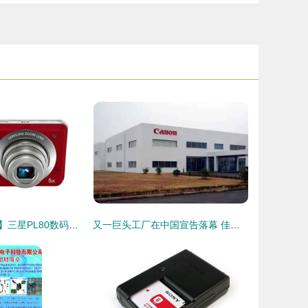
【独家美图图鉴】三星PL80数码相机 经典设计，拍出你的怀念感！
又一巨头工厂在中国宣告落幕 佳能珠海宣布停产！相机真的死于手机吗？