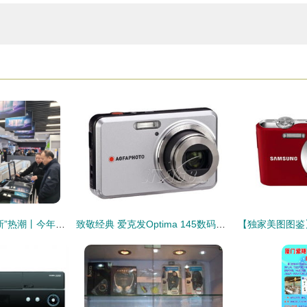
卖场刮起“组合式换新”热潮丨今年以来，家电、数码产品以旧换新拉动销售额13.37亿元
致敬经典 爱克发Optima 145数码相机传奇之旅