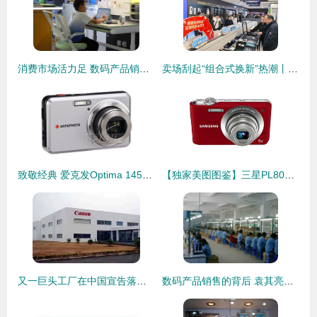
消费市场活力足 数码产品销售态势坚韧
卖场刮起“组合式换新”热潮丨今年以来，家电、数码产品以旧换新拉动销售额13.37亿元
致敬经典 爱克发Optima 145数码相机传奇之旅
【独家美图图鉴】三星PL80数码相机 经典设计，拍出你的怀念感！
又一巨头工厂在中国宣告落幕 佳能珠海宣布停产！相机真的死于手机吗？
数码产品销售的背后 袁其亮的创业之路